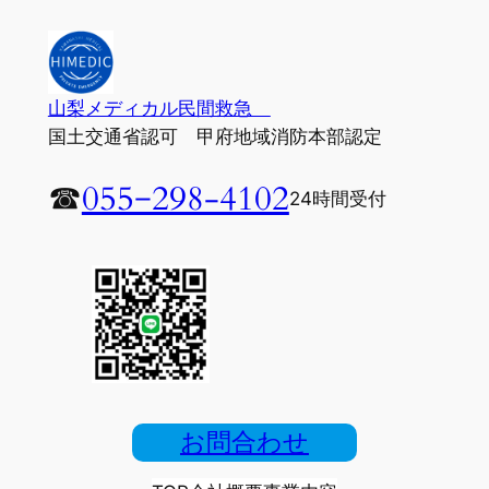
内
容
を
ス
山梨メディカル民間救急
キ
国土交通省認可 甲府地域消防本部認定
ッ
☎︎
055−298-4102
プ
24時間受付
お問合わせ